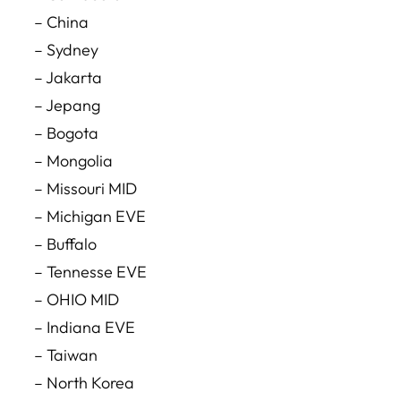
– China
– Sydney
– Jakarta
– Jepang
– Bogota
– Mongolia
– Missouri MID
– Michigan EVE
– Buffalo
– Tennesse EVE
– OHIO MID
– Indiana EVE
– Taiwan
– North Korea