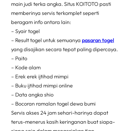
main judi terka angka. Situs KOITOTO pasti
memberinya servis terkomplet seperti
beragam info antara lain:
– Syair togel
– Result togel untuk semuanya
pasaran togel
yang disajikan secara tepat paling dipercaya.
– Paito
– Kode alam
– Erek erek ijtihad mimpi
– Buku ijtihad mimpi online
– Data angka shio
– Bocoran ramalan togel dewa bumi
Servis akses 24 jam sehari-harinya dapat
terus-menerus kasih keringanan buat siapa-
siapa saja dalam mengerjakan tiap