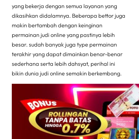
yang bekerja dengan semua layanan yang
dikasihkan didalamnya. Beberapa bettor juga
makin bertambah dengan keinginan
permainan judi online yang pastinya lebih
besar. sudah banyak juga type permainan
terakhir yang dapat dimainkan benar-benar
sederhana serta lebih dahsyat, perihal ini
bikin dunia judi online semakin berkembang.