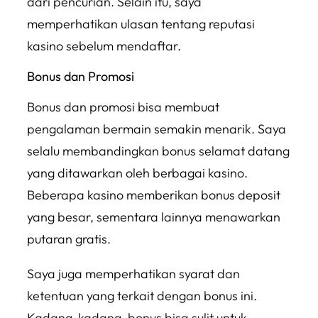
dari pencurian. Selain itu, saya
memperhatikan ulasan tentang reputasi
kasino sebelum mendaftar.
Bonus dan Promosi
Bonus dan promosi bisa membuat
pengalaman bermain semakin menarik. Saya
selalu membandingkan bonus selamat datang
yang ditawarkan oleh berbagai kasino.
Beberapa kasino memberikan bonus deposit
yang besar, sementara lainnya menawarkan
putaran gratis.
Saya juga memperhatikan syarat dan
ketentuan yang terkait dengan bonus ini.
Kadang-kadang, bonus bisa sulit untuk