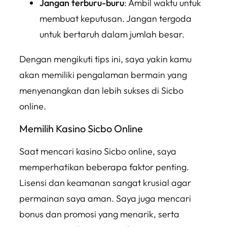
Jangan terburu-buru
: Ambil waktu untuk
membuat keputusan. Jangan tergoda
untuk bertaruh dalam jumlah besar.
Dengan mengikuti tips ini, saya yakin kamu
akan memiliki pengalaman bermain yang
menyenangkan dan lebih sukses di Sicbo
online.
Memilih Kasino Sicbo Online
Saat mencari kasino Sicbo online, saya
memperhatikan beberapa faktor penting.
Lisensi dan keamanan sangat krusial agar
permainan saya aman. Saya juga mencari
bonus dan promosi yang menarik, serta