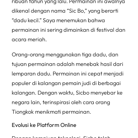
ribuan tahun yang lalu. Permainan ini awalnya
dikenal dengan nama “Sic Bo,” yang berarti
“dadu kecil.” Saya menemukan bahwa
permainan ini sering dimainkan di festival dan
acara meriah.
Orang-orang menggunakan tiga dadu, dan
tujuan permainan adalah menebak hasil dari
lemparan dadu. Permainan ini cepat menjadi
populer di kalangan pemain judi di berbagai
kalangan. Dengan waktu, Sicbo menyebar ke
negara lain, terinspirasi oleh cara orang
Tiongkok menikmati permainan.
Evolusi ke Platform Online