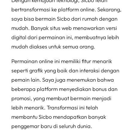
Dengan kemajuan teknologi, Sicbo telah
bertransformasi ke platform online. Sekarang,
saya bisa bermain Sicbo dari rumah dengan
mudah. Banyak situs web menawarkan versi
digital dari permainan ini, membuatnya lebih
mudah diakses untuk semua orang.
Permainan online ini memiliki fitur menarik
seperti grafik yang baik dan interaksi dengan
pemain lain. Saya juga menemukan bahwa
beberapa platform menyediakan bonus dan
promosi, yang membuat bermain menjadi
lebih menarik. Transformasi ini telah
membantu Sicbo mendapatkan banyak
penggemar baru di seluruh dunia.