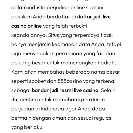
dalam industri perjudian online saat ini,
pastikan Anda berdaftar di
daftar judi live
casino online
yang telah terbukti
keandalannya. Situs yang terpercaya tidak
hanya menjamin keamanan data Anda, tetapi
juga menyediakan permainan yang fair dan
peluang besar untuk memenangkan hadiah.
Kami akan membahas beberapa nama besar
seperti sbobet dan 888casino yang terkenal
sebagai
bandar judi resmi live casino
. Selain
itu, penting untuk memahami peraturan
perjudian di Indonesia agar Anda dapat
bermain dengan aman dan sesuai regulasi
yang berlaku.