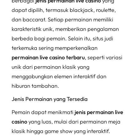
berbagai
jenis permainan live casino
yang
dapat dipilih, termasuk blackjack, roulette,
dan baccarat. Setiap permainan memiliki
karakteristik unik, memberikan pengalaman
berbeda bagi pemain. Selain itu, situs judi
terkemuka sering memperkenalkan
permainan live casino terbaru
, seperti variasi
unik dari permainan klasik yang
menggabungkan elemen interaktif dan
hiburan tambahan.
Jenis Permainan yang Tersedia
Pemain dapat menikmati
jenis permainan live
casino
yang luas, mulai dari permainan meja
klasik hingga game show yang interaktif.