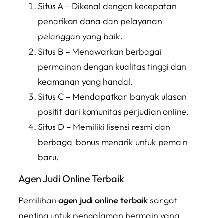
Situs A – Dikenal dengan kecepatan
penarikan dana dan pelayanan
pelanggan yang baik.
Situs B – Menawarkan berbagai
permainan dengan kualitas tinggi dan
keamanan yang handal.
Situs C – Mendapatkan banyak ulasan
positif dari komunitas perjudian online.
Situs D – Memiliki lisensi resmi dan
berbagai bonus menarik untuk pemain
baru.
Agen Judi Online Terbaik
Pemilihan
agen judi online terbaik
sangat
penting untuk pengalaman bermain yang