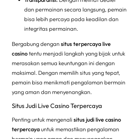
dan permainan secara langsung, pemain
bisa lebih percaya pada keadilan dan
integritas permainan.
Bergabung dengan
situs terpercaya live
casino
tentu menjadi langkah yang bijak untuk
merasakan semua keuntungan ini dengan
maksimal. Dengan memilih situs yang tepat,
pemain bisa menikmati pengalaman bermain
yang aman dan menyenangkan.
Situs Judi Live Casino Terpercaya
Penting untuk mengenali
situs judi live casino
terpercaya
untuk memastikan pengalaman
bermain yang aman dan menyenangkan.