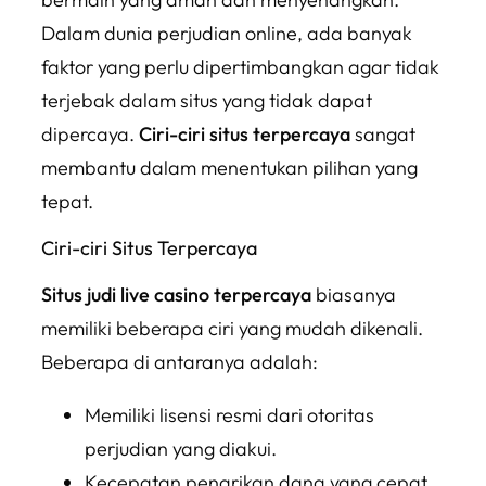
Dalam dunia perjudian online, ada banyak
faktor yang perlu dipertimbangkan agar tidak
terjebak dalam situs yang tidak dapat
dipercaya.
Ciri-ciri situs terpercaya
sangat
membantu dalam menentukan pilihan yang
tepat.
Ciri-ciri Situs Terpercaya
Situs judi live casino terpercaya
biasanya
memiliki beberapa ciri yang mudah dikenali.
Beberapa di antaranya adalah:
Memiliki lisensi resmi dari otoritas
perjudian yang diakui.
Kecepatan penarikan dana yang cepat