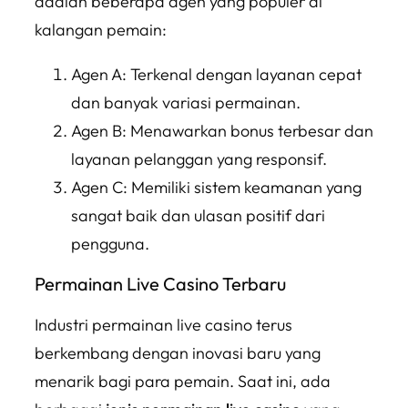
adalah beberapa agen yang populer di
kalangan pemain:
Agen A: Terkenal dengan layanan cepat
dan banyak variasi permainan.
Agen B: Menawarkan bonus terbesar dan
layanan pelanggan yang responsif.
Agen C: Memiliki sistem keamanan yang
sangat baik dan ulasan positif dari
pengguna.
Permainan Live Casino Terbaru
Industri permainan live casino terus
berkembang dengan inovasi baru yang
menarik bagi para pemain. Saat ini, ada