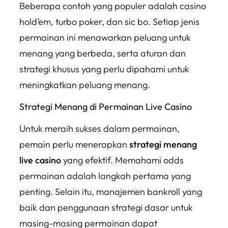
Beberapa contoh yang populer adalah casino
hold’em, turbo poker, dan sic bo. Setiap jenis
permainan ini menawarkan peluang untuk
menang yang berbeda, serta aturan dan
strategi khusus yang perlu dipahami untuk
meningkatkan peluang menang.
Strategi Menang di Permainan Live Casino
Untuk meraih sukses dalam permainan,
pemain perlu menerapkan
strategi menang
live casino
yang efektif. Memahami odds
permainan adalah langkah pertama yang
penting. Selain itu, manajemen bankroll yang
baik dan penggunaan strategi dasar untuk
masing-masing permainan dapat