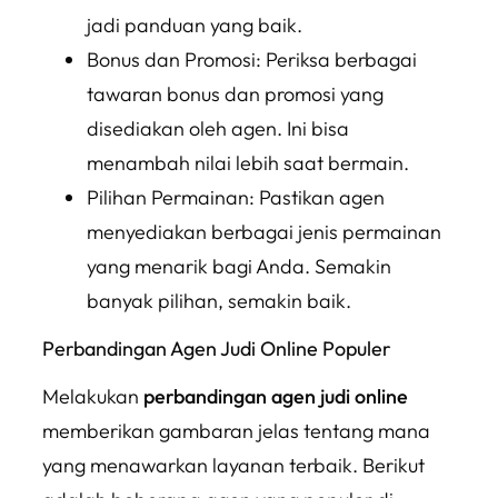
jadi panduan yang baik.
Bonus dan Promosi: Periksa berbagai
tawaran bonus dan promosi yang
disediakan oleh agen. Ini bisa
menambah nilai lebih saat bermain.
Pilihan Permainan: Pastikan agen
menyediakan berbagai jenis permainan
yang menarik bagi Anda. Semakin
banyak pilihan, semakin baik.
Perbandingan Agen Judi Online Populer
Melakukan
perbandingan agen judi online
memberikan gambaran jelas tentang mana
yang menawarkan layanan terbaik. Berikut