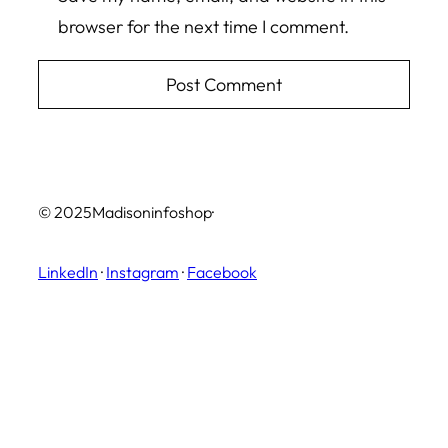
browser for the next time I comment.
© 2025
Madisoninfoshop
·
LinkedIn
·
Instagram
·
Facebook