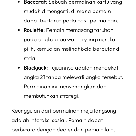
Baccarat
: Sebuah permainan kartu yang
mudah dimengerti, di mana pemain
dapat bertaruh pada hasil permainan.
Roulette
: Pemain memasang taruhan
pada angka atau warna yang mereka
pilih, kemudian melihat bola berputar di
roda.
Blackjack
: Tujuannya adalah mendekati
angka 21 tanpa melewati angka tersebut.
Permainan ini menyenangkan dan
membutuhkan strategi.
Keunggulan dari permainan meja langsung
adalah interaksi sosial. Pemain dapat
berbicara dengan dealer dan pemain lain,