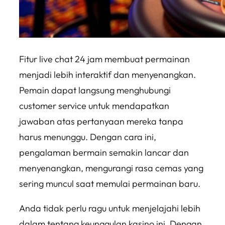
Fitur live chat 24 jam membuat permainan
menjadi lebih interaktif dan menyenangkan.
Pemain dapat langsung menghubungi
customer service untuk mendapatkan
jawaban atas pertanyaan mereka tanpa
harus menunggu. Dengan cara ini,
pengalaman bermain semakin lancar dan
menyenangkan, mengurangi rasa cemas yang
sering muncul saat memulai permainan baru.
Anda tidak perlu ragu untuk menjelajahi lebih
dalam tentang keunggulan kasino ini. Dengan