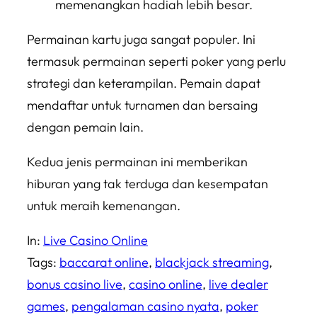
memenangkan hadiah lebih besar.
Permainan kartu juga sangat populer. Ini
termasuk permainan seperti poker yang perlu
strategi dan keterampilan. Pemain dapat
mendaftar untuk turnamen dan bersaing
dengan pemain lain.
Kedua jenis permainan ini memberikan
hiburan yang tak terduga dan kesempatan
untuk meraih kemenangan.
In:
Live Casino Online
Tags:
baccarat online
, 
blackjack streaming
, 
bonus casino live
, 
casino online
, 
live dealer
games
, 
pengalaman casino nyata
, 
poker