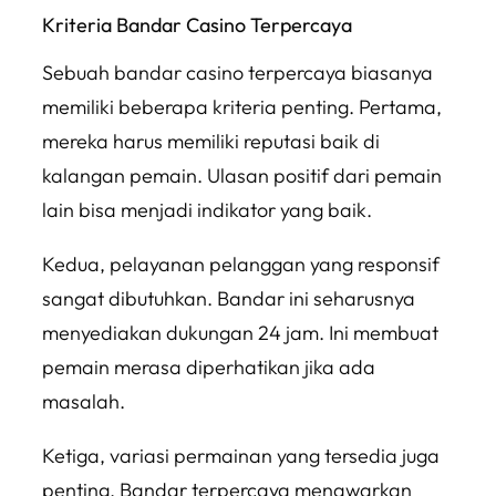
Kriteria Bandar Casino Terpercaya
Sebuah bandar casino terpercaya biasanya
memiliki beberapa kriteria penting. Pertama,
mereka harus memiliki reputasi baik di
kalangan pemain. Ulasan positif dari pemain
lain bisa menjadi indikator yang baik.
Kedua, pelayanan pelanggan yang responsif
sangat dibutuhkan. Bandar ini seharusnya
menyediakan dukungan 24 jam. Ini membuat
pemain merasa diperhatikan jika ada
masalah.
Ketiga, variasi permainan yang tersedia juga
penting. Bandar terpercaya menawarkan