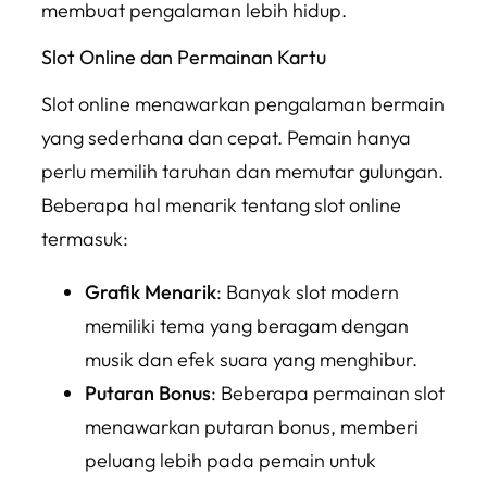
membuat pengalaman lebih hidup.
Slot Online dan Permainan Kartu
Slot online menawarkan pengalaman bermain
yang sederhana dan cepat. Pemain hanya
perlu memilih taruhan dan memutar gulungan.
Beberapa hal menarik tentang slot online
termasuk:
Grafik Menarik
: Banyak slot modern
memiliki tema yang beragam dengan
musik dan efek suara yang menghibur.
Putaran Bonus
: Beberapa permainan slot
menawarkan putaran bonus, memberi
peluang lebih pada pemain untuk