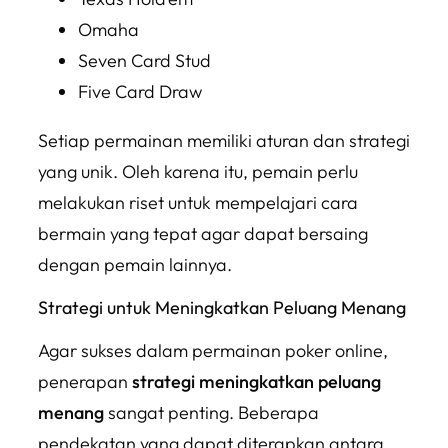
Omaha
Seven Card Stud
Five Card Draw
Setiap permainan memiliki aturan dan strategi
yang unik. Oleh karena itu, pemain perlu
melakukan riset untuk mempelajari cara
bermain yang tepat agar dapat bersaing
dengan pemain lainnya.
Strategi untuk Meningkatkan Peluang Menang
Agar sukses dalam permainan poker online,
penerapan
strategi meningkatkan peluang
menang
sangat penting. Beberapa
pendekatan yang dapat diterapkan antara