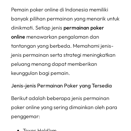
Pemain poker online di Indonesia memiliki
banyak pilihan permainan yang menarik untuk
dinikmati. Setiap jenis
permainan poker
online
menawarkan pengalaman dan
tantangan yang berbeda. Memahami jenis-
jenis permainan serta strategi meningkatkan
peluang menang dapat memberikan
keunggulan bagi pemain.
Jenis-jenis Permainan Poker yang Tersedia
Berikut adalah beberapa jenis permainan
poker online yang sering dimainkan oleh para
penggemar:
Texas Hold’em