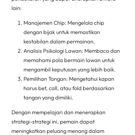
lain:
Manajemen Chip: Mengelola chip
dengan bijak untuk memastikan
kestabilan dalam permainan.
Analisis Psikologi Lawan: Membaca dan
memahami pola bermain lawan untuk
mengambil keputusan yang lebih baik.
Pemilihan Tangan: Mengetahui kapan
harus bet, call, atau fold berdasarkan
tangan yang dimiliki.
Dengan mempelajari dan menerapkan
strategi-strategi ini, pemain dapat
meningkatkan peluang menang dalam