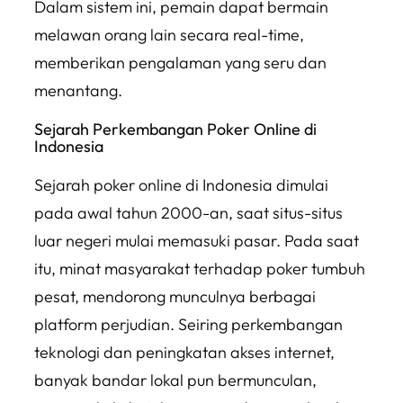
Dalam sistem ini, pemain dapat bermain
melawan orang lain secara real-time,
memberikan pengalaman yang seru dan
menantang.
Sejarah Perkembangan Poker Online di
Indonesia
Sejarah poker online di Indonesia dimulai
pada awal tahun 2000-an, saat situs-situs
luar negeri mulai memasuki pasar. Pada saat
itu, minat masyarakat terhadap poker tumbuh
pesat, mendorong munculnya berbagai
platform perjudian. Seiring perkembangan
teknologi dan peningkatan akses internet,
banyak bandar lokal pun bermunculan,