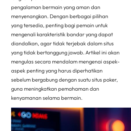
pengalaman bermain yang aman dan
menyenangkan. Dengan berbagai pilihan
yang tersedia, penting bagi pemain untuk
mengenali karakteristik bandar yang dapat
diandalkan, agar tidak terjebak dalam situs
yang tidak bertanggung jawab. Artikel ini akan
mengulas secara mendalam mengenai aspek-
aspek penting yang harus diperhatikan
sebelum bergabung dengan suatu situs poker,
guna meningkatkan pemahaman dan
kenyamanan selama bermain.