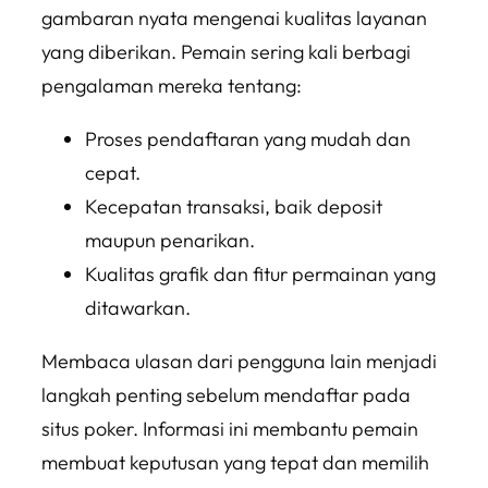
gambaran nyata mengenai kualitas layanan
yang diberikan. Pemain sering kali berbagi
pengalaman mereka tentang:
Proses pendaftaran yang mudah dan
cepat.
Kecepatan transaksi, baik deposit
maupun penarikan.
Kualitas grafik dan fitur permainan yang
ditawarkan.
Membaca ulasan dari pengguna lain menjadi
langkah penting sebelum mendaftar pada
situs poker. Informasi ini membantu pemain
membuat keputusan yang tepat dan memilih