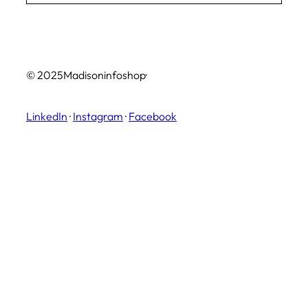
© 2025
Madisoninfoshop
·
LinkedIn
·
Instagram
·
Facebook