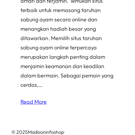
aman dan terjamin. Temukan situs
terbaik untuk memasang taruhan
sabung ayam secara online dan
menangkan hadiah besar yang
ditawarkan. Memilih situs taruhan
sabung ayam online terpercaya
merupakan langkah penting dalam
menjamin keamanan dan keadilan
dalam bermain. Sebagai pemain yang
cerdas,…
Read More
© 2025
Madisoninfoshop
·