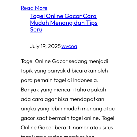
Read More
Togel Online Gacor Cara
Mudah Menang dan Tips
Seru
July 19, 2025
·
wvcoa
Togel Online Gacor sedang menjadi
topik yang banyak dibicarakan oleh
para pemain togel di Indonesia.
Banyak yang mencari tahu apakah
ada cara agar bisa mendapatkan
angka yang lebih mudah menang atau
gacor saat bermain togel online. Togel
Online Gacor berarti nomor atau situs
togel yang sering memberikan