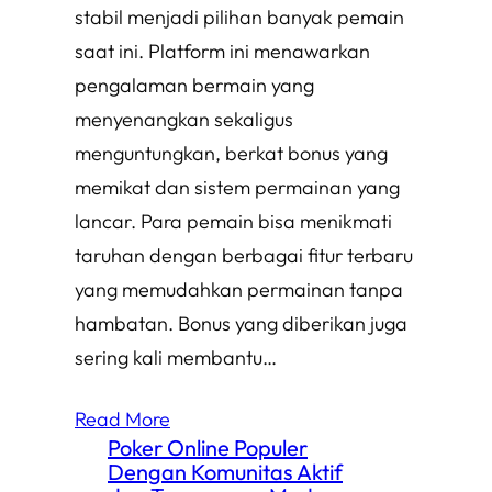
stabil menjadi pilihan banyak pemain
saat ini. Platform ini menawarkan
pengalaman bermain yang
menyenangkan sekaligus
menguntungkan, berkat bonus yang
memikat dan sistem permainan yang
lancar. Para pemain bisa menikmati
taruhan dengan berbagai fitur terbaru
yang memudahkan permainan tanpa
hambatan. Bonus yang diberikan juga
sering kali membantu…
Read More
Poker Online Populer
Dengan Komunitas Aktif