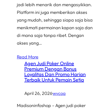
jadi lebih menarik dan mengasyikkan.
Platform ini juga memberikan akses
yang mudah, sehingga siapa saja bisa
menikmati permainan kapan saja dan
di mana saja tanpa ribet. Dengan
akses yang…
Read More
Agen Judi Poker Online
Premium Dengan Bonus
Loyalitas Dan Promo Harian
Terbaik Untuk Pemain Setia
April 26, 2026
·
wvcoa
Madisoninfoshop – Agen judi poker