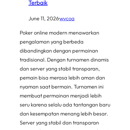
Terbaik
June 11, 2026
·
wvcoa
Poker online modern menawarkan
pengalaman yang berbeda
dibandingkan dengan permainan
tradisional. Dengan turnamen dinamis
dan server yang stabil transparan,
pemain bisa merasa lebih aman dan
nyaman saat bermain. Turnamen ini
membuat permainan menjadi lebih
seru karena selalu ada tantangan baru
dan kesempatan menang lebih besar.
Server yang stabil dan transparan