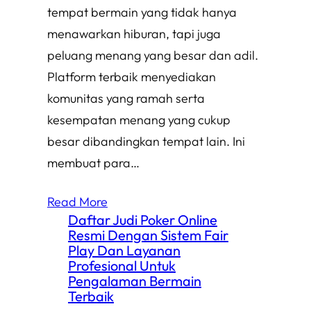
tempat bermain yang tidak hanya
menawarkan hiburan, tapi juga
peluang menang yang besar dan adil.
Platform terbaik menyediakan
komunitas yang ramah serta
kesempatan menang yang cukup
besar dibandingkan tempat lain. Ini
membuat para…
Read More
Daftar Judi Poker Online
Resmi Dengan Sistem Fair
Play Dan Layanan
Profesional Untuk
Pengalaman Bermain
Terbaik