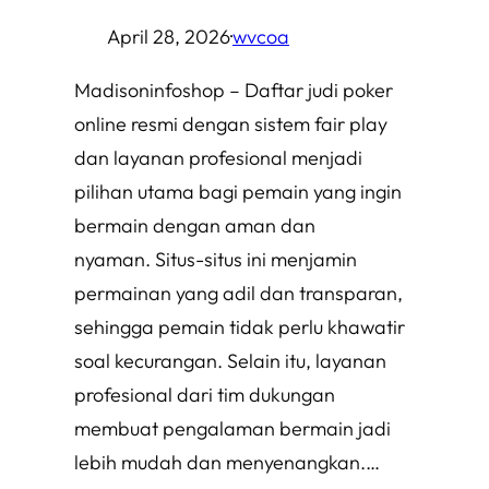
April 28, 2026
·
wvcoa
Madisoninfoshop – Daftar judi poker
online resmi dengan sistem fair play
dan layanan profesional menjadi
pilihan utama bagi pemain yang ingin
bermain dengan aman dan
nyaman. Situs-situs ini menjamin
permainan yang adil dan transparan,
sehingga pemain tidak perlu khawatir
soal kecurangan. Selain itu, layanan
profesional dari tim dukungan
membuat pengalaman bermain jadi
lebih mudah dan menyenangkan.…