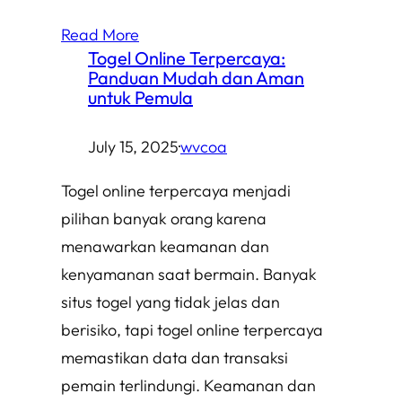
Read More
Togel Online Terpercaya:
Panduan Mudah dan Aman
untuk Pemula
July 15, 2025
·
wvcoa
Togel online terpercaya menjadi
pilihan banyak orang karena
menawarkan keamanan dan
kenyamanan saat bermain. Banyak
situs togel yang tidak jelas dan
berisiko, tapi togel online terpercaya
memastikan data dan transaksi
pemain terlindungi. Keamanan dan