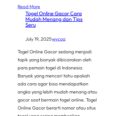
Read More
Togel Online Gacor Cara
Mudah Menang dan Tips
Seru
July 19, 2025
·
wvcoa
Togel Online Gacor sedang menjadi
topik yang banyak dibicarakan oleh
para pemain togel di Indonesia.
Banyak yang mencari tahu apakah
ada cara agar bisa mendapatkan
angka yang lebih mudah menang atau
gacor saat bermain togel online. Togel
Online Gacor berarti nomor atau situs
togel yang sering memberikan