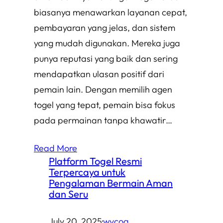
biasanya menawarkan layanan cepat,
pembayaran yang jelas, dan sistem
yang mudah digunakan. Mereka juga
punya reputasi yang baik dan sering
mendapatkan ulasan positif dari
pemain lain. Dengan memilih agen
togel yang tepat, pemain bisa fokus
pada permainan tanpa khawatir…
Read More
Platform Togel Resmi
Terpercaya untuk
Pengalaman Bermain Aman
dan Seru
July 20, 2025
·
wvcoa