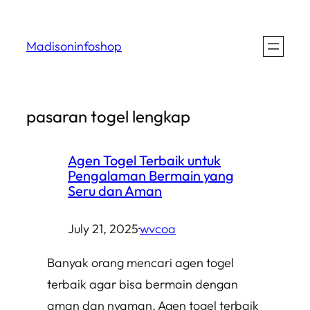
Skip
to
Madisoninfoshop
content
pasaran togel lengkap
Agen Togel Terbaik untuk
Pengalaman Bermain yang
Seru dan Aman
July 21, 2025
·
wvcoa
Banyak orang mencari agen togel
terbaik agar bisa bermain dengan
aman dan nyaman. Agen togel terbaik