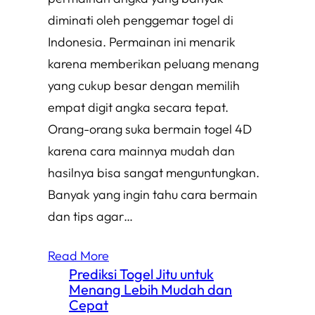
diminati oleh penggemar togel di
Indonesia. Permainan ini menarik
karena memberikan peluang menang
yang cukup besar dengan memilih
empat digit angka secara tepat.
Orang-orang suka bermain togel 4D
karena cara mainnya mudah dan
hasilnya bisa sangat menguntungkan.
Banyak yang ingin tahu cara bermain
dan tips agar…
Read More
Prediksi Togel Jitu untuk
Menang Lebih Mudah dan
Cepat