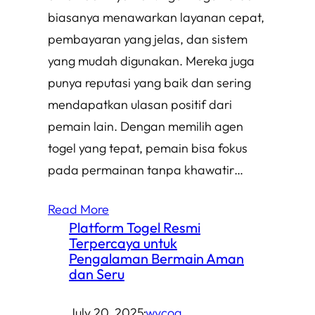
biasanya menawarkan layanan cepat,
pembayaran yang jelas, dan sistem
yang mudah digunakan. Mereka juga
punya reputasi yang baik dan sering
mendapatkan ulasan positif dari
pemain lain. Dengan memilih agen
togel yang tepat, pemain bisa fokus
pada permainan tanpa khawatir…
Read More
Platform Togel Resmi
Terpercaya untuk
Pengalaman Bermain Aman
dan Seru
July 20, 2025
·
wvcoa