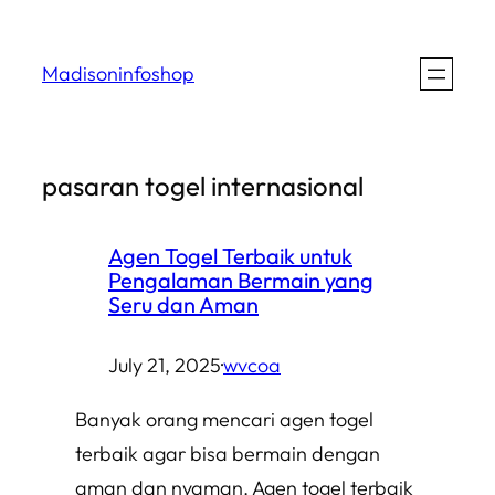
Skip
to
Madisoninfoshop
content
pasaran togel internasional
Agen Togel Terbaik untuk
Pengalaman Bermain yang
Seru dan Aman
July 21, 2025
·
wvcoa
Banyak orang mencari agen togel
terbaik agar bisa bermain dengan
aman dan nyaman. Agen togel terbaik