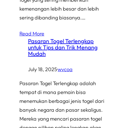
kemenangan lebih besar dan lebih
sering dibanding biasanya.…
Read More
Pasaran Togel Terlengkap
untuk Tips dan Trik Menang
Mudah
July 18, 2025
·
wvcoa
Pasaran Togel Terlengkap adalah
tempat di mana pemain bisa
menemukan berbagai jenis togel dari
banyak negara dan pasar sekaligus.
Mereka yang mencari pasaran togel
dengan pilihan paling lengkap akan