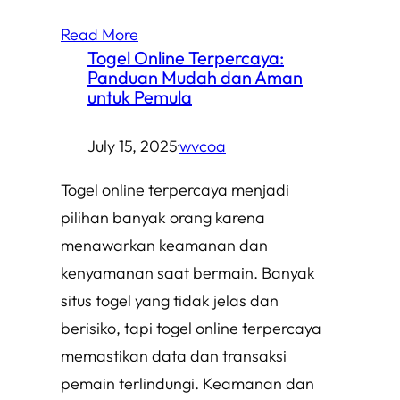
Read More
Togel Online Terpercaya:
Panduan Mudah dan Aman
untuk Pemula
July 15, 2025
·
wvcoa
Togel online terpercaya menjadi
pilihan banyak orang karena
menawarkan keamanan dan
kenyamanan saat bermain. Banyak
situs togel yang tidak jelas dan
berisiko, tapi togel online terpercaya
memastikan data dan transaksi
pemain terlindungi. Keamanan dan