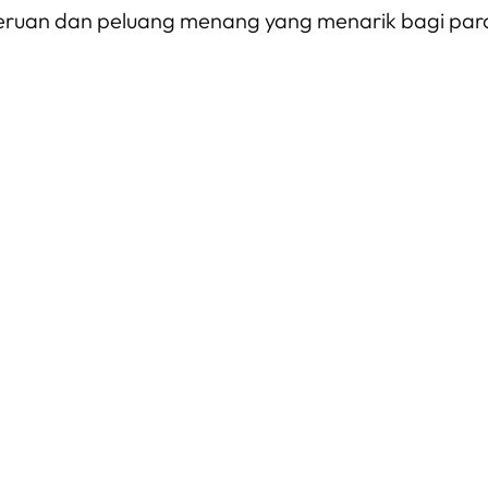
eseruan dan peluang menang yang menarik bagi p