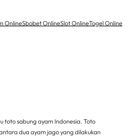
m Online
Sbobet Online
Slot Online
Togel Online
u toto sabung ayam Indonesia. Toto
 antara dua ayam jago yang dilakukan