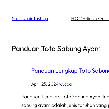
Skip
to
Madisoninfoshop
HOME
Sicbo Onli
content
Panduan Toto Sabung Ayam
Panduan Lengkap Toto Sabun
April 25, 2024
·
wvcoa
Panduan Lengkap Toto Sabung Ayam Indon
sabung ayam adalah jenis taruhan yang 