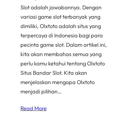
Slot adalah jawabannya. Dengan
variasi game slot terbanyak yang
dimiliki, Olxtoto adalah situs yang
terpercaya di Indonesia bagi para
pecinta game slot. Dalam artikel ini,
kita akan membahas semua yang
perlu kamu ketahui tentang Olxtoto
Situs Bandar Slot. Kita akan
menjelaskan mengapa Olxtoto
menjadi pilihan…
Read More