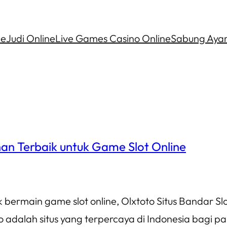
ne
Judi Online
Live Games Casino Online
Sabung Aya
ihan Terbaik untuk Game Slot Online
k bermain game slot online, Olxtoto Situs Bandar S
o adalah situs yang terpercaya di Indonesia bagi par