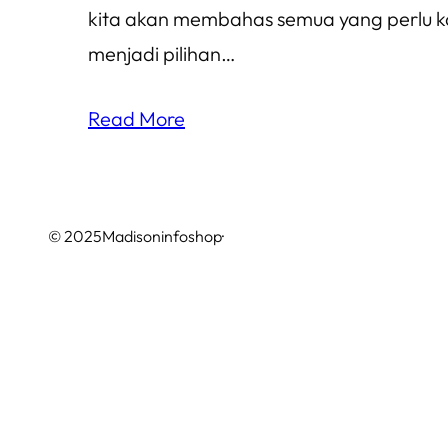
kita akan membahas semua yang perlu ka
menjadi pilihan…
Read More
© 2025
Madisoninfoshop
·