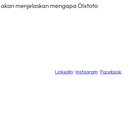
ta akan menjelaskan mengapa Olxtoto
LinkedIn
·
Instagram
·
Facebook