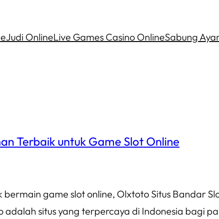
ne
Judi Online
Live Games Casino Online
Sabung Aya
ihan Terbaik untuk Game Slot Online
k bermain game slot online, Olxtoto Situs Bandar S
o adalah situs yang terpercaya di Indonesia bagi par