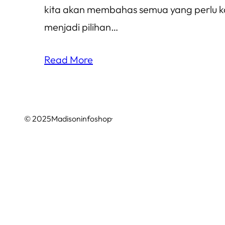
kita akan membahas semua yang perlu ka
menjadi pilihan…
Read More
© 2025
Madisoninfoshop
·