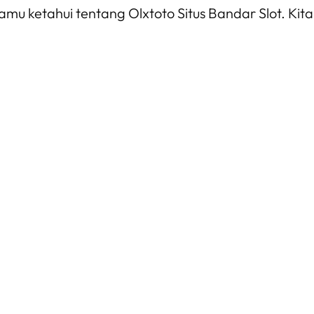
mu ketahui tentang Olxtoto Situs Bandar Slot. Ki