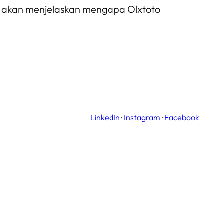
ta akan menjelaskan mengapa Olxtoto
LinkedIn
·
Instagram
·
Facebook