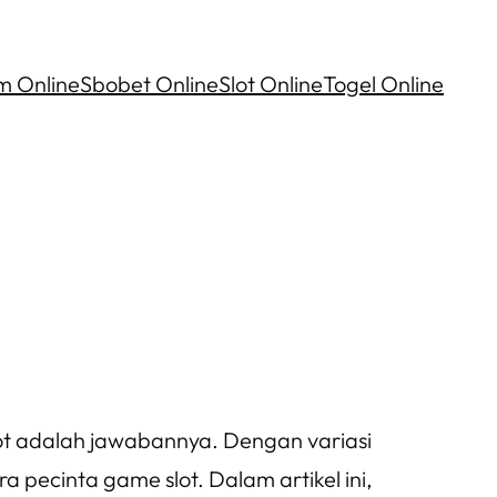
m Online
Sbobet Online
Slot Online
Togel Online
lot adalah jawabannya. Dengan variasi
a pecinta game slot. Dalam artikel ini,