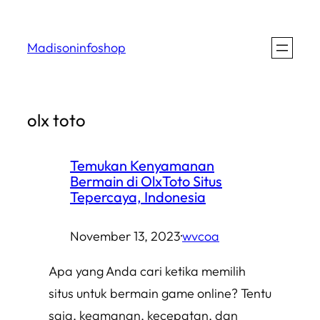
Skip
to
Madisoninfoshop
content
olx toto
Temukan Kenyamanan
Bermain di OlxToto Situs
Tepercaya, Indonesia
November 13, 2023
·
wvcoa
Apa yang Anda cari ketika memilih
situs untuk bermain game online? Tentu
saja, keamanan, kecepatan, dan