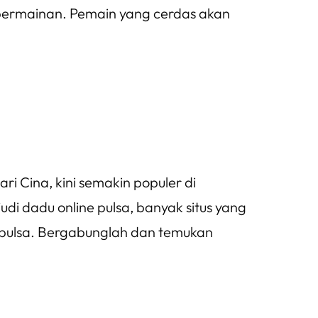
 permainan. Pemain yang cerdas akan
ri Cina, kini semakin populer di
di dadu online pulsa, banyak situs yang
pulsa. Bergabunglah dan temukan