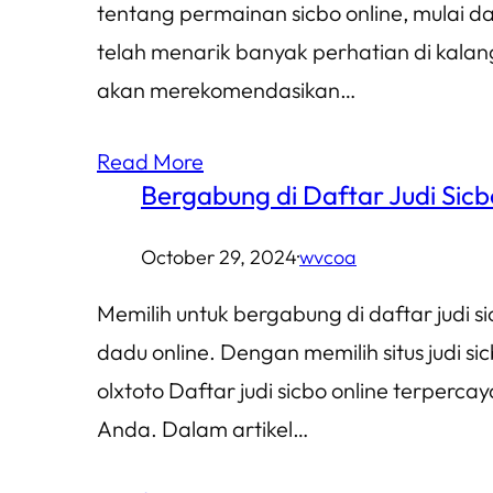
tentang permainan sicbo online, mulai d
telah menarik banyak perhatian di kal
akan merekomendasikan…
Read More
Bergabung di Daftar Judi Sic
October 29, 2024
·
wvcoa
Memilih untuk bergabung di daftar judi s
dadu online. Dengan memilih situs judi
olxtoto Daftar judi sicbo online terpe
Anda. Dalam artikel…