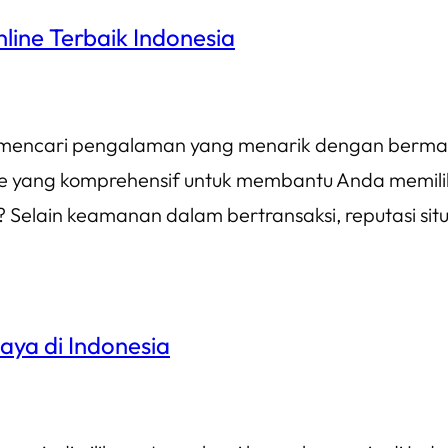
line Terbaik Indonesia
 mencari pengalaman yang menarik dengan bermain jud
e yang komprehensif untuk membantu Anda memilih 
el? Selain keamanan dalam bertransaksi, reputasi s
caya di Indonesia