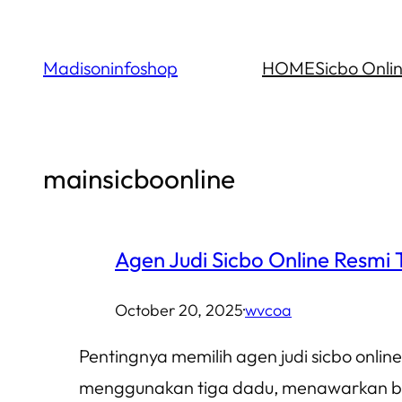
Skip
to
Madisoninfoshop
HOME
Sicbo Onli
content
mainsicboonline
Agen Judi Sicbo Online Resmi 
October 20, 2025
·
wvcoa
Pentingnya memilih agen judi sicbo onli
menggunakan tiga dadu, menawarkan berb