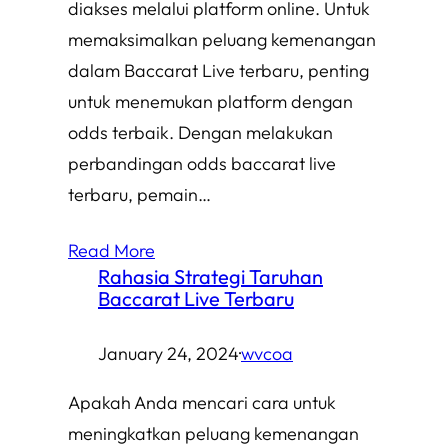
diakses melalui platform online. Untuk
memaksimalkan peluang kemenangan
dalam Baccarat Live terbaru, penting
untuk menemukan platform dengan
odds terbaik. Dengan melakukan
perbandingan odds baccarat live
terbaru, pemain…
Read More
Rahasia Strategi Taruhan
Baccarat Live Terbaru
January 24, 2024
·
wvcoa
Apakah Anda mencari cara untuk
meningkatkan peluang kemenangan