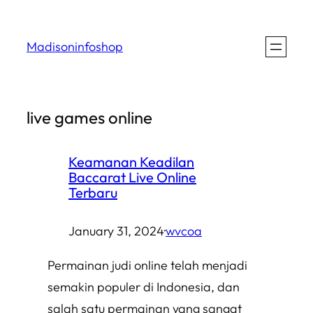
Skip
to
Madisoninfoshop
content
live games online
Keamanan Keadilan
Baccarat Live Online
Terbaru
January 31, 2024
·
wvcoa
Permainan judi online telah menjadi
semakin populer di Indonesia, dan
salah satu permainan yang sangat