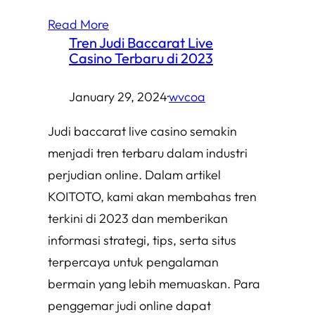
Read More
Tren Judi Baccarat Live
Casino Terbaru di 2023
January 29, 2024
·
wvcoa
Judi baccarat live casino semakin
menjadi tren terbaru dalam industri
perjudian online. Dalam artikel
KOITOTO, kami akan membahas tren
terkini di 2023 dan memberikan
informasi strategi, tips, serta situs
terpercaya untuk pengalaman
bermain yang lebih memuaskan. Para
penggemar judi online dapat