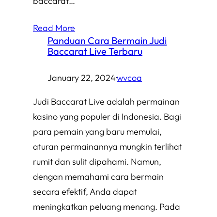
baccarat…
Read More
Panduan Cara Bermain Judi
Baccarat Live Terbaru
January 22, 2024
·
wvcoa
Judi Baccarat Live adalah permainan
kasino yang populer di Indonesia. Bagi
para pemain yang baru memulai,
aturan permainannya mungkin terlihat
rumit dan sulit dipahami. Namun,
dengan memahami cara bermain
secara efektif, Anda dapat
meningkatkan peluang menang. Pada