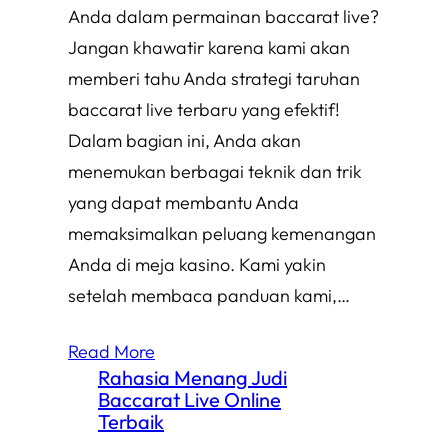
Anda dalam permainan baccarat live?
Jangan khawatir karena kami akan
memberi tahu Anda strategi taruhan
baccarat live terbaru yang efektif!
Dalam bagian ini, Anda akan
menemukan berbagai teknik dan trik
yang dapat membantu Anda
memaksimalkan peluang kemenangan
Anda di meja kasino. Kami yakin
setelah membaca panduan kami,…
Read More
Rahasia Menang Judi
Baccarat Live Online
Terbaik