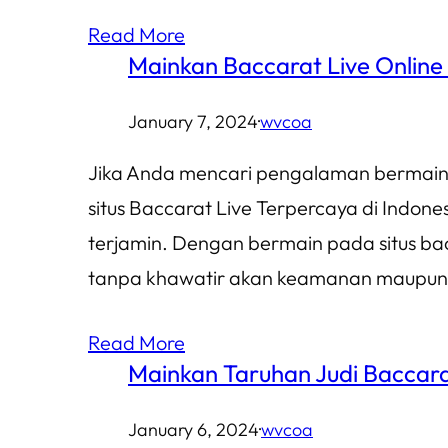
Read More
Mainkan Baccarat Live Online 
January 7, 2024
·
wvcoa
Jika Anda mencari pengalaman bermain B
situs Baccarat Live Terpercaya di Indon
terjamin. Dengan bermain pada situs b
tanpa khawatir akan keamanan maupu
Read More
Mainkan Taruhan Judi Baccara
January 6, 2024
·
wvcoa