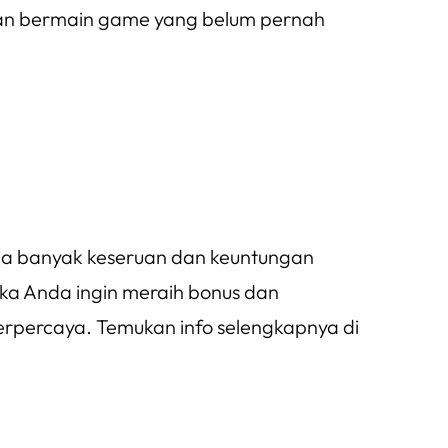
aman bermain game yang belum pernah
Ada banyak keseruan dan keuntungan
Jika Anda ingin meraih bonus dan
e terpercaya. Temukan info selengkapnya di