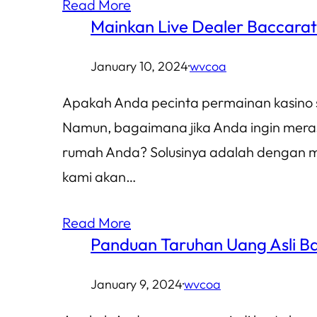
Read More
Mainkan Live Dealer Baccarat
January 10, 2024
·
wvcoa
Apakah Anda pecinta permainan kasino se
Namun, bagaimana jika Anda ingin meras
rumah Anda? Solusinya adalah dengan mema
kami akan…
Read More
Panduan Taruhan Uang Asli Ba
January 9, 2024
·
wvcoa