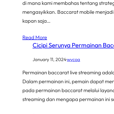
di mana kami membahas tentang strategi
mengasyikkan. Baccarat mobile menjadi 
kapan saja…
Read More
Cicipi Serunya Permainan Bac
January 11, 2024
·
wvcoa
Permainan baccarat live streaming adal
Dalam permainan ini, pemain dapat me
pada permainan baccarat melalui layanan
streaming dan mengapa permainan ini 