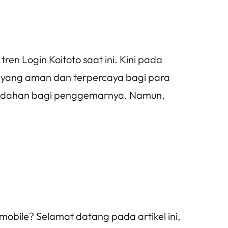
ren Login Koitoto saat ini. Kini pada
n yang aman dan terpercaya bagi para
mudahan bagi penggemarnya. Namun,
obile? Selamat datang pada artikel ini,