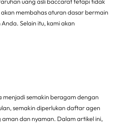
uhan uang asli baccarat tetapi tidak
ami akan membahas aturan dasar bermain
Anda. Selain itu, kami akan
nya menjadi semakin beragam dengan
ulan, semakin diperlukan daftar agen
aman dan nyaman. Dalam artikel ini,