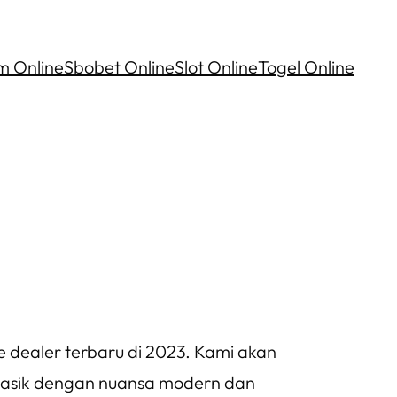
m Online
Sbobet Online
Slot Online
Togel Online
 dealer terbaru di 2023. Kami akan
lasik dengan nuansa modern dan