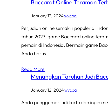
Baccarat Online Teraman Terb
January 13, 2024
·
wvcoa
Perjudian online semakin populer di Indon
tahun 2023, game Baccarat online tera
pemain di Indonesia. Bermain game Ba
Anda harus…
Read More
Menangkan Taruhan Judi Bacc
January 12, 2024
·
wvcoa
Anda penggemar judi kartu dan ingin men