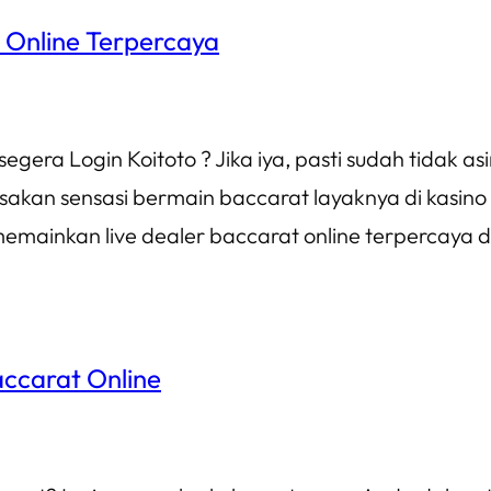
 Online Terpercaya
gera Login Koitoto ? Jika iya, pasti sudah tidak a
akan sensasi bermain baccarat layaknya di kasin
inkan live dealer baccarat online terpercaya di sit
ccarat Online