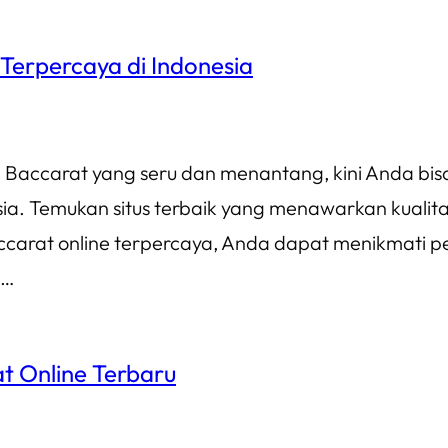
Terpercaya di Indonesia
accarat yang seru dan menantang, kini Anda bisa m
esia. Temukan situs terbaik yang menawarkan kuali
accarat online terpercaya, Anda dapat menikmati
n…
t Online Terbaru