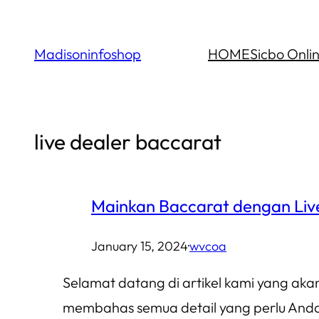
Skip
to
Madisoninfoshop
HOME
Sicbo Onli
content
live dealer baccarat
Mainkan Baccarat dengan Liv
January 15, 2024
·
wvcoa
Selamat datang di artikel kami yang ak
membahas semua detail yang perlu Anda