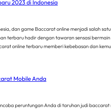
aru 2023 di Indonesia
esia, dan game Baccarat online menjadi salah satu t
man terbaru hadir dengan tawaran sensasi bermai
ccarat online terbaru memberi kebebasan dan ke
arat Mobile Anda
coba peruntungan Anda di taruhan judi baccarat m