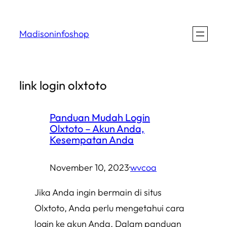
Skip
to
Madisoninfoshop
content
link login olxtoto
Panduan Mudah Login
Olxtoto – Akun Anda,
Kesempatan Anda
November 10, 2023
·
wvcoa
Jika Anda ingin bermain di situs
Olxtoto, Anda perlu mengetahui cara
login ke akun Anda. Dalam panduan