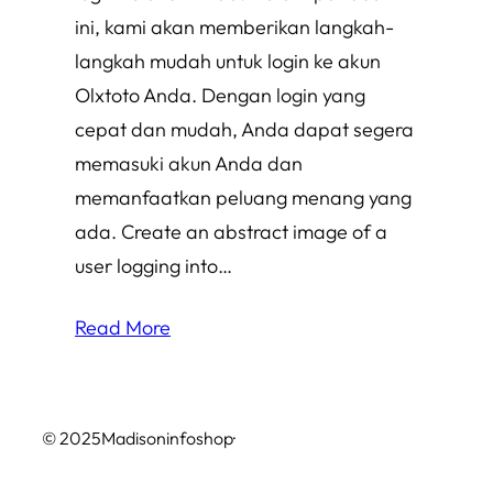
ini, kami akan memberikan langkah-
langkah mudah untuk login ke akun
Olxtoto Anda. Dengan login yang
cepat dan mudah, Anda dapat segera
memasuki akun Anda dan
memanfaatkan peluang menang yang
ada. Create an abstract image of a
user logging into…
Read More
© 2025
Madisoninfoshop
·