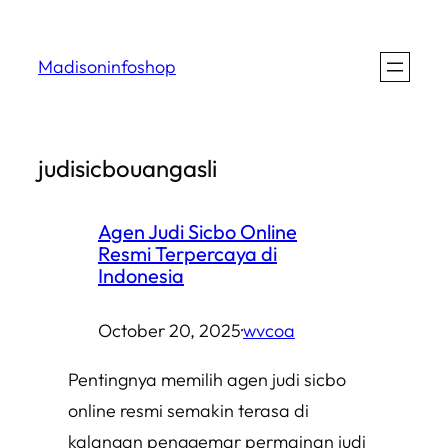
Skip
to
Madisoninfoshop
content
judisicbouangasli
Agen Judi Sicbo Online
Resmi Terpercaya di
Indonesia
October 20, 2025
·
wvcoa
Pentingnya memilih agen judi sicbo
online resmi semakin terasa di
kalangan penggemar permainan judi