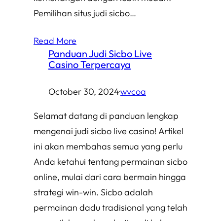
Pemilihan situs judi sicbo…
Read More
Panduan Judi Sicbo Live
Casino Terpercaya
October 30, 2024
·
wvcoa
Selamat datang di panduan lengkap
mengenai judi sicbo live casino! Artikel
ini akan membahas semua yang perlu
Anda ketahui tentang permainan sicbo
online, mulai dari cara bermain hingga
strategi win-win. Sicbo adalah
permainan dadu tradisional yang telah