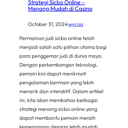
Strategi Sicbo Online –
Menang Mudah di Casino
October 31, 2024
·
wvcoa
Permainan judi sicbo online telah
menjadi salah satu pilihan utama bagi
para penggemar judi di dunia maya.
Dengan perkembangan teknologi,
pemain kini dapat menikmati
pengalaman bermain yang lebih
menarik dan interaktif. Dalam artikel
ini, kita akan membahas berbagai
strategi menang sicbo online yang
dapat membantu pemain meraih
kemenangan dengan lebih mudah.